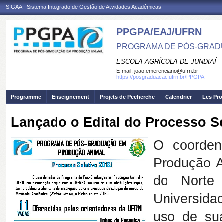
SIGAA - Sistema Integrado de Gestão de Atividades Acadêmicas
PPGPA/EAJ/UFRN
PROGRAMA DE PÓS-GRAD
ESCOLA AGRÍCOLA DE JUNDIAÍ
E-mail:
joao.emerenciano@ufrn.br
https://posgraduacao.ufrn.br/PPGPA
Programme
Enseignement
Projets de Pecherche
Calendrier
Les Pro
Lançado o Edital do Processo Se
O coorden
Produção A
do Norte
Universida
uso de sua