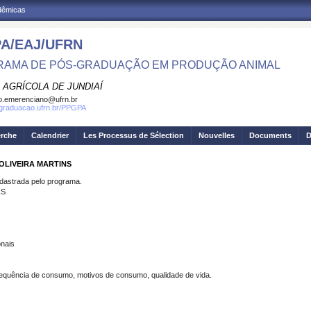
adêmicas
A/EAJ/UFRN
AMA DE PÓS-GRADUAÇÃO EM PRODUÇÃO ANIMAL
 AGRÍCOLA DE JUNDIAÍ
o.emerenciano@ufrn.br
sgraduacao.ufrn.br/PPGPA
erche
Calendrier
Les Processus de Sélection
Nouvelles
Documents
D
OLIVEIRA MARTINS
strada pelo programa.
NS
onais
frequência de consumo, motivos de consumo, qualidade de vida.