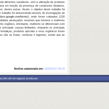
do alimentos saudáveis, sem a utilização de produtos
mana em função da presença de compostos bioativos,
r, dentre outras. Assim, o objetivo deste
trabalho foi
 trabalho foi desenvolvido através de investigação do
docs.google.com/forms/
), onde foram coletados 1230
sultados alcançados mostram que homens e mulheres
to orgânico, entretanto, mulheres se diferenciam com
principais causas limitantes, enquanto os principais
hortaliças, produtos apículas e ovos orgânicos foram
s são as frutas, verduras e legumes, sendo que as
Notícia cadastrada em:
19/09/2017 09:34
o.info.ufrn.br.sigaa11-producao