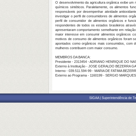
O desenvolvimento da agricultura orgânica exibe um 
químicos sintéticos. Paralelamente, os alimentos 
responsáveis por desempenhar atividade antioxidante
investigar o perfil de consumidores de alimentos org
perfil de consumidor de alimentos orgânicos e func
respondentes de todos os estados brasileiros através
apresentaram comportamento semelhante em relação a 
maior interesse em consumir alimentos orgânicos com
motivos de consumo de alimentos orgânicos foram seu
apontados como orgânicos mais consumidos, com de
mulheres contribuem com maior consumo.
MEMBROS DA BANCA:
Presidente - 2313454 - ADRIANO HENRIQUE DO 
Externo à Instituição - JOSE GERALDO BEZERRA 
Interno - 039.511.594-99 - MARIA DE FATIMA BEZER
Externo ao Programa - 1160199 - SERGIO MARQUE
SIGAA | Superintendência de Te