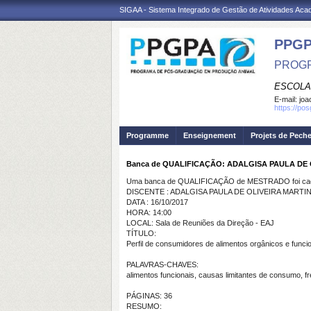
SIGAA - Sistema Integrado de Gestão de Atividades Ac
PPGP
PROGR
ESCOLA
E-mail:
joa
https://po
Programme
Enseignement
Projets de Pech
Banca de QUALIFICAÇÃO: ADALGISA PAULA DE 
Uma banca de QUALIFICAÇÃO de MESTRADO foi cada
DISCENTE : ADALGISA PAULA DE OLIVEIRA MARTI
DATA : 16/10/2017
HORA: 14:00
LOCAL: Sala de Reuniões da Direção - EAJ
TÍTULO:
Perfil de consumidores de alimentos orgânicos e funci
PALAVRAS-CHAVES:
alimentos funcionais, causas limitantes de consumo, 
PÁGINAS: 36
RESUMO: