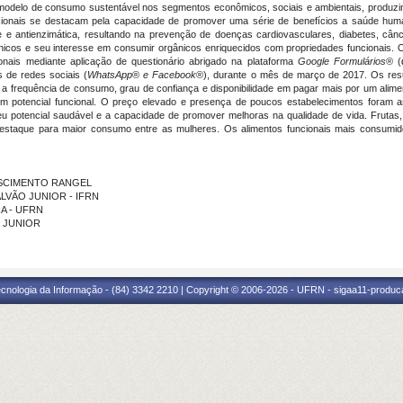
modelo de consumo sustentável nos segmentos econômicos, sociais e ambientais, produzin
funcionais se destacam pela capacidade de promover uma série de benefícios a saúde hu
 e antienzimática, resultando na prevenção de doenças cardiovasculares, diabetes, cânce
ânicos e seu interesse em consumir orgânicos enriquecidos com propriedades funcionais. O
ionais mediante aplicação de questionário abrigado na plataforma
Google Formulários
® (
 de redes sociais (
WhatsApp
®
e Facebook
®), durante o mês de março de 2017. Os re
frequência de consumo, grau de confiança e disponibilidade em pagar mais por um alimen
 potencial funcional. O preço elevado e presença de poucos estabelecimentos foram as 
 potencial saudável e a capacidade de promover melhoras na qualidade de vida. Frutas, 
staque para maior consumo entre as mulheres. Os alimentos funcionais mais consumido
NASCIMENTO RANGEL
GALVÃO JUNIOR - IFRN
RA - UFRN
S JUNIOR
cnologia da Informação - (84) 3342 2210 | Copyright © 2006-2026 - UFRN - sigaa11-produca