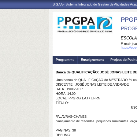
SIGAA - Sistema Integrado de Gestão de Atividades Ac
PPGP
PROGR
ESCOLA
E-mail:
joa
https://po
Programme
Enseignement
Projets de Pech
Banca de QUALIFICAÇÃO: JOSÉ JONAS LEITE 
Uma banca de QUALIFICAÇÃO de MESTRADO foi cada
DISCENTE : JOSÉ JONAS LEITE DE ANDRADE
DATA : 19/06/2017
HORA: 14:00
LOCAL: PPGPA / EAJ / UFRN
TÍTULO:
US
PALAVRAS-CHAVES:
planejamento de fazendas, pequenos ruminantes, orça
PÁGINAS: 38
RESUMO: