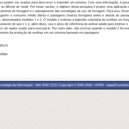
cos) podem ser usados para descrever e entender um sistema. Com esta informação, é possí
u difíceis de medir. Por estas razões, o objetivo desta pesquisa é propor uma aplicação 
mento de forragem e o planejamento das estratégias de uso de forragem. Para isso, for
 ganho e consumo médio diário) e pastagens (massa forrageira antes e depois do pastag
, denominados modelos 1 e 2. O modelo 1 estimou a ingestão voluntária de ovelhas em funç
ariáveis do que o 1 e, além disso, usa o peso de referência do animal adulto para estimar 
nco de dados usado para executá-lo. Por outro lado, não ocorreu quando o modelo 2 foi 
jamento da produção de ovelhas em um sistema baseado em pastagens.
EIROS
BORBA
cnologia da Informação - (84) 3342 2210 | Copyright © 2006-2026 - UFRN - sigaa02-produca