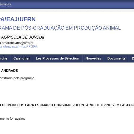
adêmicas
A/EAJ/UFRN
AMA DE PÓS-GRADUAÇÃO EM PRODUÇÃO ANIMAL
 AGRÍCOLA DE JUNDIAÍ
o.emerenciano@ufrn.br
sgraduacao.ufrn.br/PPGPA
erche
Calendrier
Les Processus de Sélection
Nouvelles
Documents
D
DE ANDRADE
strada pelo programa.
O DE MODELOS PARA ESTIMAR O CONSUMO VOLUNTÁRIO DE OVINOS EM PASTAG
mento forrageiro.