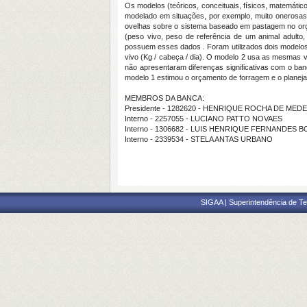
Os modelos (teóricos, conceituais, físicos, matemáti
modelado em situações, por exemplo, muito onerosas o
ovelhas sobre o sistema baseado em pastagem no orça
(peso vivo, peso de referência de um animal adulto,
possuem esses dados . Foram utilizados dois modelos
vivo (Kg / cabeça / dia). O modelo 2 usa as mesmas v
não apresentaram diferenças significativas com o ba
modelo 1 estimou o orçamento de forragem e o plane
MEMBROS DA BANCA:
Presidente - 1282620 - HENRIQUE ROCHA DE MED
Interno - 2257055 - LUCIANO PATTO NOVAES
Interno - 1306682 - LUIS HENRIQUE FERNANDES 
Interno - 2339534 - STELA ANTAS URBANO
SIGAA | Superintendência de Te