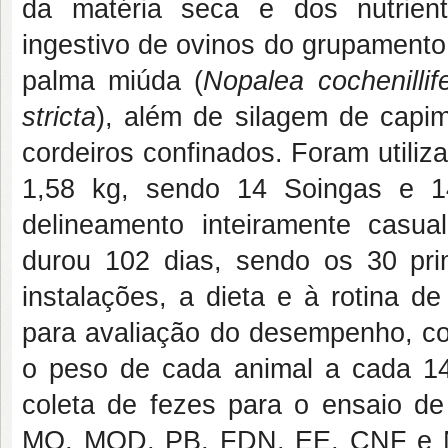
da matéria seca e dos nutrien
ingestivo de ovinos do grupamento
palma miúda (
Nopalea cochenillif
stricta
), além de silagem de capim
cordeiros confinados. Foram utili
1,58 kg, sendo 14 Soingas e 14
delineamento inteiramente casu
durou 102 dias, sendo os 30 pri
instalações, a dieta e à rotina d
para avaliação do desempenho, co
o peso de cada animal a cada 14
coleta de fezes para o ensaio de 
MO, MOD, PB, FDN, EE, CNF e N