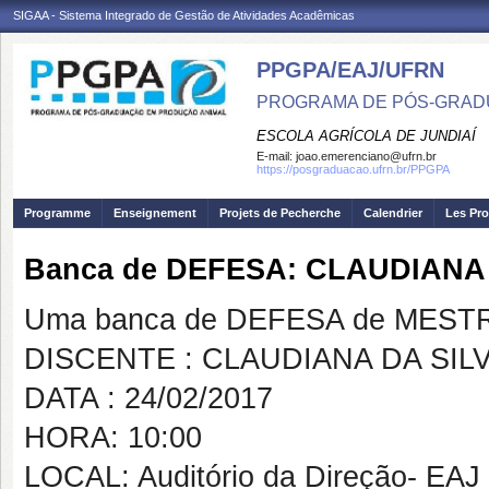
SIGAA - Sistema Integrado de Gestão de Atividades Acadêmicas
PPGPA/EAJ/UFRN
PROGRAMA DE PÓS-GRAD
ESCOLA AGRÍCOLA DE JUNDIAÍ
E-mail:
joao.emerenciano@ufrn.br
https://posgraduacao.ufrn.br/PPGPA
Programme
Enseignement
Projets de Pecherche
Calendrier
Les Pro
Banca de DEFESA: CLAUDIANA
Uma banca de DEFESA de MESTRAD
DISCENTE : CLAUDIANA DA SIL
DATA : 24/02/2017
HORA: 10:00
LOCAL: Auditório da Direção- EAJ