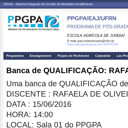
SIGAA - Sistema Integrado de Gestão de Atividades Acadêmicas
PPGPA/EAJ/UFRN
PROGRAMA DE PÓS-GRAD
ESCOLA AGRÍCOLA DE JUNDIAÍ
E-mail:
joao.emerenciano@ufrn.br
https://posgraduacao.ufrn.br/PPGPA
Programme
Enseignement
Projets de Pecherche
Calendrier
Les Pro
Banca de QUALIFICAÇÃO: RAF
Uma banca de QUALIFICAÇÃO de 
DISCENTE : RAFAELA DE OLIV
DATA : 15/06/2016
HORA: 14:00
LOCAL: Sala 01 do PPGPA