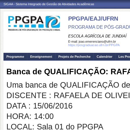
SIGAA - Sistema Integrado de Gestão de Atividades Acadêmicas
PPGPA/EAJ/UFRN
PROGRAMA DE PÓS-GRAD
ESCOLA AGRÍCOLA DE JUNDIAÍ
E-mail:
joao.emerenciano@ufrn.br
https://posgraduacao.ufrn.br/PPGPA
Programme
Enseignement
Projets de Pecherche
Calendrier
Les Pro
Banca de QUALIFICAÇÃO: RAF
Uma banca de QUALIFICAÇÃO de 
DISCENTE : RAFAELA DE OLIV
DATA : 15/06/2016
HORA: 14:00
LOCAL: Sala 01 do PPGPA