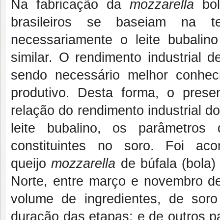
N
a fabricação da
mozzarella
bo
brasileiros se baseiam na te
necessariamente o leite bubali
similar. O rendimento industrial d
sendo necessário melhor conhe
produtivo. Desta forma, o presen
relação do rendimento industrial d
leite bubalino, os parâmetro
constituintes no soro.
Foi aco
queijo
mozzarella
de búfala
(bola
Norte, entre março e novembro 
volume de ingredientes, de soro
duração das etapas; e de outros p