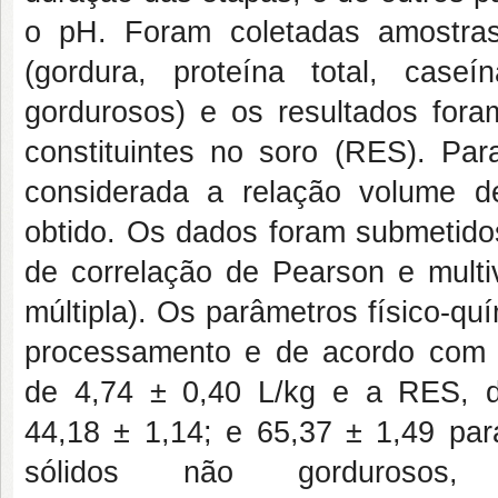
o pH.
Foram coletadas amostras
(gordura, proteína total, caseí
gordurosos) e os resultados for
constituintes no soro (RES). Par
considerada a relação volume d
obtido.
Os dados foram submetidos 
de correlação de Pearson e multi
múltipla).
Os parâmetros físico-quí
processamento e de acordo com a 
de
4,74
±
0,40 L/kg
e a RES, 
44,18
±
1,14; e 65,37
±
1,49
para
sólidos não gordurosos,