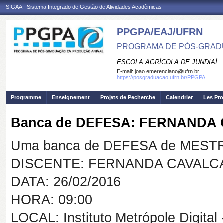
SIGAA - Sistema Integrado de Gestão de Atividades Acadêmicas
PPGPA/EAJ/UFRN
PROGRAMA DE PÓS-GRAD
ESCOLA AGRÍCOLA DE JUNDIAÍ
E-mail:
joao.emerenciano@ufrn.br
https://posgraduacao.ufrn.br/PPGPA
Programme
Enseignement
Projets de Pecherche
Calendrier
Les Pro
Banca de DEFESA: FERNANDA
Uma banca de DEFESA de MESTRAD
DISCENTE: FERNANDA CAVALCA
DATA: 26/02/2016
HORA: 09:00
LOCAL: Instituto Metrópole Digita