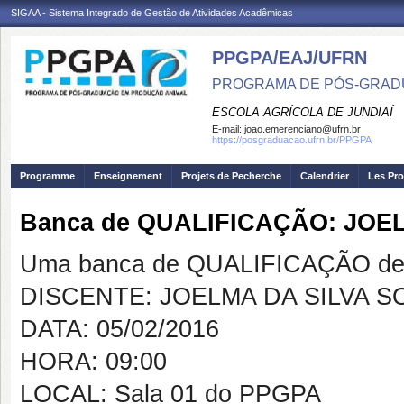
SIGAA - Sistema Integrado de Gestão de Atividades Acadêmicas
PPGPA/EAJ/UFRN
PROGRAMA DE PÓS-GRAD
ESCOLA AGRÍCOLA DE JUNDIAÍ
E-mail:
joao.emerenciano@ufrn.br
https://posgraduacao.ufrn.br/PPGPA
Programme
Enseignement
Projets de Pecherche
Calendrier
Les Pro
Banca de QUALIFICAÇÃO: JOE
Uma banca de QUALIFICAÇÃO de 
DISCENTE: JOELMA DA SILVA S
DATA: 05/02/2016
HORA: 09:00
LOCAL: Sala 01 do PPGPA