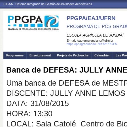
SIGAA - Sistema Integrado de Gestão de Atividades Acadêmicas
PPGPA/EAJ/UFRN
PROGRAMA DE PÓS-GRAD
ESCOLA AGRÍCOLA DE JUNDIAÍ
E-mail:
joao.emerenciano@ufrn.br
https://posgraduacao.ufrn.br/PPGPA
Programme
Enseignement
Projets de Pecherche
Calendrier
Les Pro
Banca de DEFESA: JULLY ANN
Uma banca de DEFESA de MESTRAD
DISCENTE: JULLY ANNE LEMOS
DATA: 31/08/2015
HORA: 13:30
LOCAL: Sala Catolé  Centro de Bi