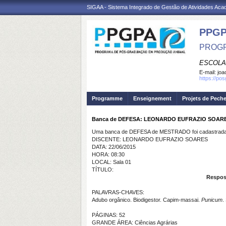
SIGAA - Sistema Integrado de Gestão de Atividades Ac
PPGP
PROGR
ESCOLA
E-mail:
joa
https://po
Programme
Enseignement
Projets de Pech
Banca de DEFESA: LEONARDO EUFRAZIO SOAR
Uma banca de DEFESA de MESTRADO foi cadastrada 
DISCENTE: LEONARDO EUFRAZIO SOARES
DATA: 22/06/2015
HORA: 08:30
LOCAL: Sala 01
TÍTULO:
Respos
PALAVRAS-CHAVES:
Adubo orgânico. Biodigestor. Capim-massai.
Punicum
.
PÁGINAS: 52
GRANDE ÁREA: Ciências Agrárias