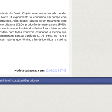
este do Brasil. Objetivou-se nesse trabalho avaliar
o Norte. O experimento foi conduzido em campo com
tilizante. Além destes, utilizou-se um tratamento com
 clorofila total (CLO), produção de matéria seca (PMS),
campi-massai. A coleta dos dados foram feitas a cada
positivo para todas variáveis estudadas a medida que
fertilizante para as variáveis IL, IAF, PMS, TAF e AFo
s maiores que 40 t/ha, a fim de identificar a máxima
Notícia cadastrada em:
12/06/2015 17:05
o.info.ufrn.br.sigaa03-producao