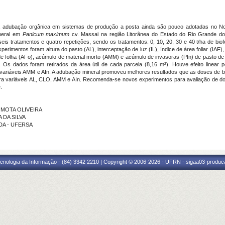
da adubação orgânica em sistemas de produção a posta ainda são pouco adotadas no Nord
ineral em
Panicum maximum
cv. Massai na região Litorânea do Estado do Rio Grande d
s tratamentos e quatro repetições, sendo os tratamentos: 0, 10, 20, 30 e 40 t/ha de biofer
erimentos foram altura do pasto (AL), interceptação de luz (IL), índice de área foliar (IAF),
 folha (AFo), acúmulo de material morto (AMM) e acúmulo de invasoras (PIn) de pasto de 
s. Os dados foram retirados da área útil de cada parcela (8,16 m²). Houve efeito linear 
 variáveis AMM e AIn. A adubação mineral promoveu melhores resultados que as doses de bio
a variáveis AL, CLO, AMM e AIn. Recomenda-se novos experimentos para avaliação de dose
.
A MOTA OLIVEIRA
 DA SILVA
NDA - UFERSA
cnologia da Informação - (84) 3342 2210 | Copyright © 2006-2026 - UFRN - sigaa03-produca