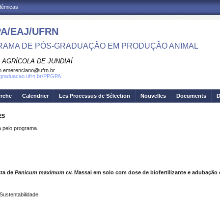
adêmicas
A/EAJ/UFRN
AMA DE PÓS-GRADUAÇÃO EM PRODUÇÃO ANIMAL
 AGRÍCOLA DE JUNDIAÍ
o.emerenciano@ufrn.br
sgraduacao.ufrn.br/PPGPA
erche
Calendrier
Les Processus de Sélection
Nouvelles
Documents
D
ES
pelo programa.
ta de
Panicum maximum
cv. Massai em solo com dose de biofertilizante e adubaçã
 Sustentabilidade.