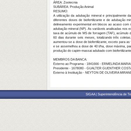
ÁREA: Zootecnia
SUBÁREA: Produção Animal
RESUMO:
A utilização da adubação mineral e principalmente 
diferentes doses de biofertilizante e de adubação m
delineamento experimental em blocos ao acaso com sei
adubação mineral (NP). As variáveis analisadas nos exp
taxa de acúmulo de MS de forragem (TAF), acúmulo de
60 dias durante seis meses, totalizando três coleta
aumentou-se a dose de biofertilizante, exceto para as
e se assemelhou a dose de 40 t/ha, dose máxima, par
produção do capim-massai adubado com biofertilizante
MEMBROS DA BANCA:
Externo ao Programa - 1841666 - ERMELINDA MARI
Presidente - 1678080 - GUALTER GUENTHER COSTA
Externo à Instituição - NEYTON DE OLIVEIRA MIRA
SIGAA | Superintendência de Te