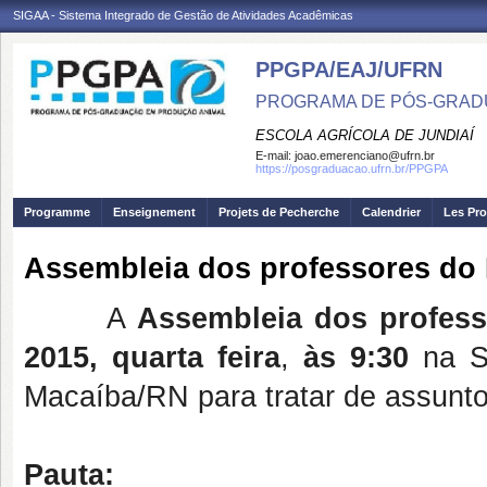
SIGAA - Sistema Integrado de Gestão de Atividades Acadêmicas
PPGPA/EAJ/UFRN
PROGRAMA DE PÓS-GRAD
ESCOLA AGRÍCOLA DE JUNDIAÍ
E-mail:
joao.emerenciano@ufrn.br
https://posgraduacao.ufrn.br/PPGPA
Programme
Enseignement
Projets de Pecherche
Calendrier
Les Pro
Assembleia dos professores do
A
Assembleia dos profes
2015,
quarta feira
,
às 9:30
na 
Macaíba/RN para tratar de assunt
Pauta: