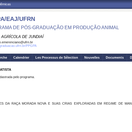
adêmicas
A/EAJ/UFRN
AMA DE PÓS-GRADUAÇÃO EM PRODUÇÃO ANIMAL
 AGRÍCOLA DE JUNDIAÍ
o.emerenciano@ufrn.br
sgraduacao.ufrn.br/PPGPA
erche
Calendrier
Les Processus de Sélection
Nouvelles
Documents
D
ATISTA
strada pelo programa.
S DA RAÇA MORADA NOVA E SUAS CRIAS EXPLORADAS EM REGIME DE MANEJ