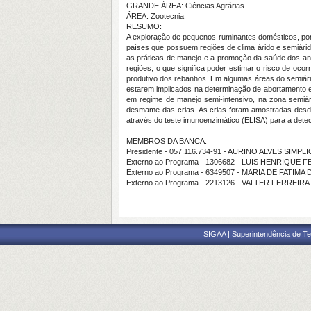
GRANDE ÁREA: Ciências Agrárias
ÁREA: Zootecnia
RESUMO:
A exploração de pequenos ruminantes domésticos, por 
países que possuem regiões de clima árido e semiári
as práticas de manejo e a promoção da saúde dos ani
regiões, o que significa poder estimar o risco de oc
produtivo dos rebanhos. Em algumas áreas do semiári
estarem implicados na determinação de abortamento e 
em regime de manejo semi-intensivo, na zona semiár
desmame das crias. As crias foram amostradas desde o
através do teste imunoenzimático (ELISA) para a dete
MEMBROS DA BANCA:
Presidente - 057.116.734-91 - AURINO ALVES SIMPL
Externo ao Programa - 1306682 - LUIS HENRIQU
Externo ao Programa - 6349507 - MARIA DE FATIMA
Externo ao Programa - 2213126 - VALTER FERREI
SIGAA | Superintendência de Te