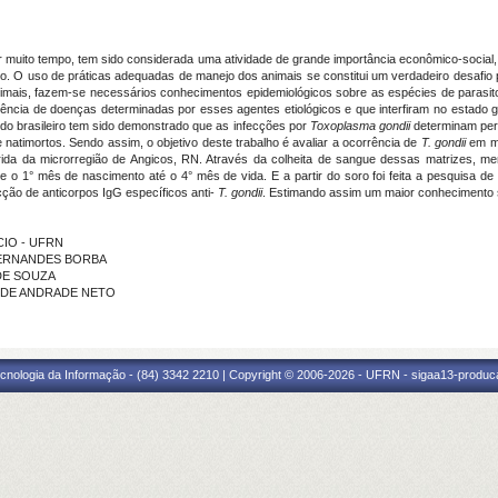
muito tempo, tem sido considerada uma atividade de grande importância econômico-social,
do. O uso de práticas adequadas de manejo dos animais se constitui um verdadeiro desafio
mais, fazem-se necessários conhecimentos epidemiológicos sobre as espécies de parasito
orrência de doenças determinadas por esses agentes etiológicos e que interfiram no estad
do brasileiro tem sido demonstrado que as infecções por
Toxoplasma gondii
determinam per
natimortos. Sendo assim, o objetivo deste trabalho é avaliar a ocorrência de
T. gondii
em ma
ida da microrregião de Angicos, RN. Através da colheita de sangue dessas matrizes, me
 1° mês de nascimento até o 4° mês de vida. E a partir do soro foi feita a pesquisa de a
cção de anticorpos IgG específicos anti-
T.
gondii
. Estimando assim um maior conhecimento s
ICIO - UFRN
E FERNANDES BORBA
 DE SOUZA
RA DE ANDRADE NETO
cnologia da Informação - (84) 3342 2210 | Copyright © 2006-2026 - UFRN - sigaa13-produca