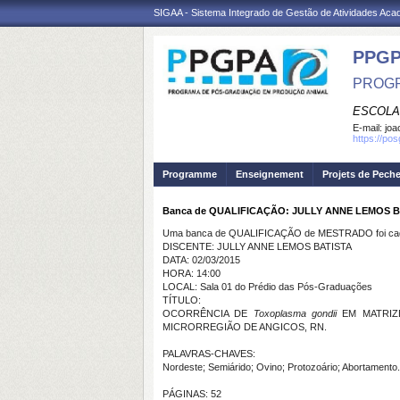
SIGAA - Sistema Integrado de Gestão de Atividades Ac
PPGP
PROGR
ESCOLA
E-mail:
joa
https://po
Programme
Enseignement
Projets de Pech
Banca de QUALIFICAÇÃO: JULLY ANNE LEMOS B
Uma banca de QUALIFICAÇÃO de MESTRADO foi cada
DISCENTE: JULLY ANNE LEMOS BATISTA
DATA: 02/03/2015
HORA: 14:00
LOCAL: Sala 01 do Prédio das Pós-Graduações
TÍTULO:
OCORRÊNCIA DE
Toxoplasma gondii
EM MATRIZE
MICRORREGIÃO DE ANGICOS, RN.
PALAVRAS-CHAVES:
Nordeste; Semiárido; Ovino; Protozoário; Abortamento.
PÁGINAS: 52