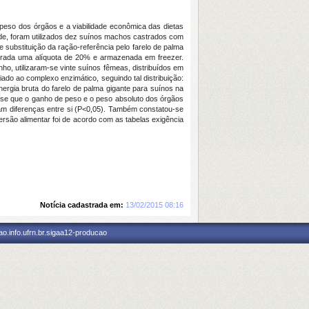
 peso dos órgãos e a viabilidade econômica das dietas
ade, foram utilizados dez suínos machos castrados com
substituição da ração-referência pelo farelo de palma
etirada uma alíquota de 20% e armazenada em freezer.
, utilizaram-se vinte suínos fêmeas, distribuídos em
ado ao complexo enzimático, seguindo tal distribuição:
ergia bruta do farelo de palma gigante para suínos na
u-se que o ganho de peso e o peso absoluto dos órgãos
ram diferenças entre si (P<0,05). Também constatou-se
ersão alimentar foi de acordo com as tabelas exigência
Notícia cadastrada em:
13/02/2015 08:16
o.info.ufrn.br.sigaa12-producao