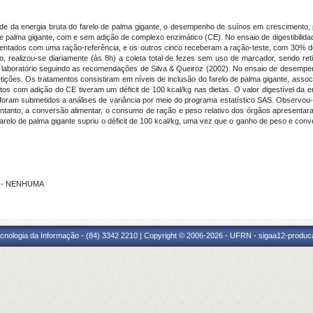
lidade da energia bruta do farelo de palma gigante, o desempenho de suínos em crescimento,
 de palma gigante, com e sem adição de complexo enzimático (CE). No ensaio de digestibilid
entados com uma ração-referência, e os outros cinco receberam a ração-teste, com 30% de 
do, realizou-se diariamente (às 8h) a coleta total de fezes sem uso de marcador, sendo r
laboratório seguindo as recomendações de Silva & Queiroz (2002). No ensaio de desempenho
ições. Os tratamentos consistiram em níveis de inclusão do farelo de palma gigante, associ
com adição do CE tiveram um déficit de 100 kcal/kg nas dietas. O valor digestível da en
 foram submetidos a análises de variância por meio do programa estatístico SAS. Observo
entanto, a conversão alimentar, o consumo de ração e peso relativo dos órgãos apresenta
relo de palma gigante supriu o déficit de 100 kcal/kg, uma vez que o ganho de peso e conv
S - NENHUMA
cnologia da Informação - (84) 3342 2210 | Copyright © 2006-2026 - UFRN - sigaa12-produca