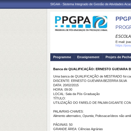
SIGAA - Sistema Integrado de Gestão de Atividades Ac
PPGP
PROGR
ESCOLA
E-mail:
joa
https://po
Programme
Enseignement
Projets de Pech
Banca de QUALIFICAÇÃO: ERNESTO GUEVARA B
Uma banca de QUALIFICAÇÃO de MESTRADO foi cada
DISCENTE: ERNESTO GUEVARA BEZERRA SILVA
DATA: 20/02/2015
HORA: 09:00
LOCAL: Sala da Pós-Graduação
TÍTULO:
UTILIZAÇÃO DO FARELO DE PALMA GIGANTE CO
PALAVRAS-CHAVES:
Alimento alternativo,
Opuntia
, Polissacarídeos não ami
PÁGINAS: 50
GRANDE ÁREA: Ciências Agrárias