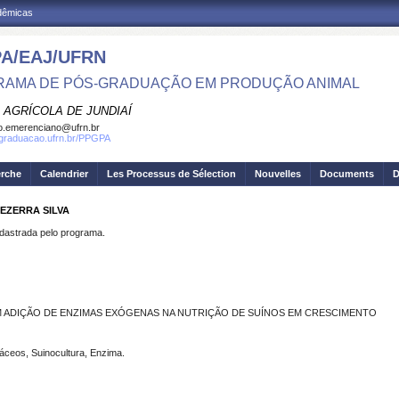
adêmicas
A/EAJ/UFRN
AMA DE PÓS-GRADUAÇÃO EM PRODUÇÃO ANIMAL
 AGRÍCOLA DE JUNDIAÍ
o.emerenciano@ufrn.br
sgraduacao.ufrn.br/PPGPA
erche
Calendrier
Les Processus de Sélection
Nouvelles
Documents
D
EZERRA SILVA
strada pelo programa.
M ADIÇÃO DE ENZIMAS EXÓGENAS NA NUTRIÇÃO DE SUÍNOS EM CRESCIMENTO
láceos, Suinocultura, Enzima.