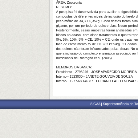
ÁREA: Zootecnia
RESUMO:
A pesquisa foi desenvolvida para avaliar a digestibi
compostas de diferentes níveis de inclusão do farelo
peso médio de 34,3 ± 6,35kg. Cinco destes foram alim
gigante, por um período de quinze dias. Neste perío
Posteriormente, essas amostras foram analisadas em 
blocos ao acaso, com cinco tratamentos e quatro repet
0%; 5%; 10%; 5% + CE; 10% + CE, onde os tratamentos 
fase de crescimento foi de 1113,83 kcal/kg. Os dados
dos suínos não foram influenciados pelas dietas. No 
que a inclusão do complexo enzimático associado ao fa
nutricionais de Rostagno et al. (2005).
MEMBROS DA BANCA:
Presidente - 2793246 - JOSE APARECIDO MOREIRA
Interno - 1323030 - JANETE GOUVEIA DE SOUZA
Interno - 127.568.146-87 - LUCIANO PATTO NOVAE
SIGAA | Superintendência de Te