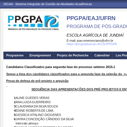
SIGAA - Sistema Integrado de Gestão de Atividades Acadêmicas
PPGPA/EAJ/UFRN
PROGRAMA DE PÓS-GRAD
ESCOLA AGRÍCOLA DE JUNDIAÍ
E-mail:
joao.emerenciano@ufrn.br
https://posgraduacao.ufrn.br/PPGPA
Programme
Enseignement
Projets de Pecherche
Calendrier
Les Pro
Candidatos Classificados para segunda fase do processo seletivo 2015.1
Segue a lista dos candidatos classificados para a segunda fase da seleção do
Pr
Prova de defesa de pré-projeto e arguição
SEQUÊNCIA DAS APRESENTAÇÕES DOS PRÉ-PROJETOS E EN
1
ALINE GUEDES VERAS
2
ANA LUIZA GUERREIRO
3
CLAUDIANA DA SILVA SOUZA
4
EDINE ROBERTA DE LIMA
5
GESSICA VITALINO DIOGENES
6
JAYRA CONCEIÇÃO CÂNDIDO DA SILVA
Intervalo almoço