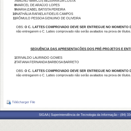
7
MAGNO MARCOS BEZERRA DA COSTA
8
MARCEL DE ARAÚJO LOPES
9
MARIA IZABEL BATISTA PEREIRA
10
NATHÁLIA RAFAELA FIDELIS CAMPOS
11
RÔMULO PESSOA GENUINO DE OLIVEIRA
OBS:
O C. LATTES COMPROVADO DEVE SER ENTREGUE NO MOMENTO D
não entregarem o C. Lattes comprovado não serão avaliados na prova de títulos
SEQUÊNCIA DAS APRESENTAÇÕES DOS PRÉ-PROJETOS E ENT
1
ERIVALDO LAURINDO GOMES
2
TATIANA FERNANDA BARBOSA BARRETO
OBS:
O C. LATTES COMPROVADO DEVE SER ENTREGUE NO MOMENTO D
não entregarem o C. Lattes comprovado não serão avaliados na prova de títulos
Télécharger File
SIGAA | Superintendência de Tecnologia da Informação - (84) 3