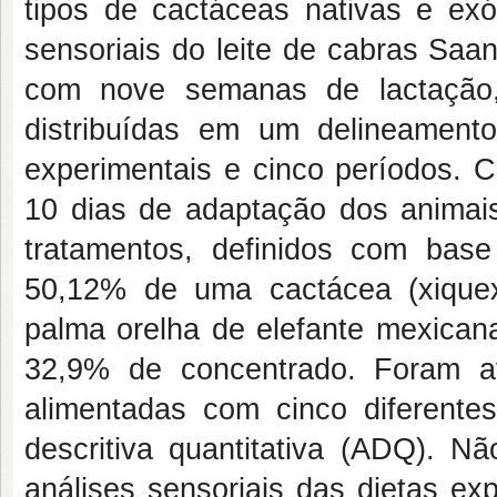
tipos de cactáceas nativas e exót
sensoriais do leite de cabras Saa
com nove semanas de lactação
distribuídas em um delineament
experimentais e cinco períodos. 
10 dias de adaptação dos animais
tratamentos, definidos com bas
50,12% de uma cactácea (xiquex
palma orelha de elefante mexican
32,9% de concentrado. Foram av
alimentadas com cinco diferente
descritiva quantitativa (ADQ). Nã
análises sensoriais das dietas e