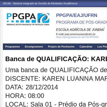
SIGAA - Sistema Integrado de Gestão de Atividades Acadêmicas
PPGPA/EAJ/UFRN
PROGRAMA DE PÓS-GRAD
ESCOLA AGRÍCOLA DE JUNDIAÍ
E-mail:
joao.emerenciano@ufrn.br
https://posgraduacao.ufrn.br/PPGPA
Programme
Enseignement
Projets de Pecherche
Calendrier
Les Pro
Banca de QUALIFICAÇÃO: KA
Uma banca de QUALIFICAÇÃO de 
DISCENTE: KAREN LUANNA MA
DATA: 28/12/2014
HORA: 08:00
LOCAL: Sala 01 - Prédio da Pós-g