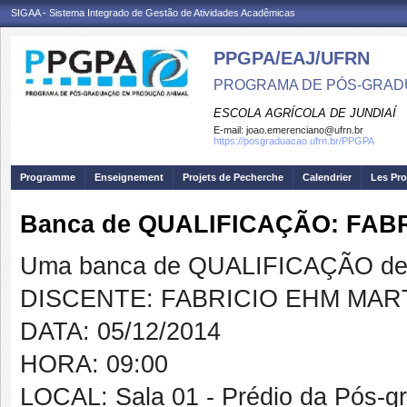
SIGAA - Sistema Integrado de Gestão de Atividades Acadêmicas
PPGPA/EAJ/UFRN
PROGRAMA DE PÓS-GRAD
ESCOLA AGRÍCOLA DE JUNDIAÍ
E-mail:
joao.emerenciano@ufrn.br
https://posgraduacao.ufrn.br/PPGPA
Programme
Enseignement
Projets de Pecherche
Calendrier
Les Pro
Banca de QUALIFICAÇÃO: FAB
Uma banca de QUALIFICAÇÃO de 
DISCENTE: FABRICIO EHM MAR
DATA: 05/12/2014
HORA: 09:00
LOCAL: Sala 01 - Prédio da Pós-g