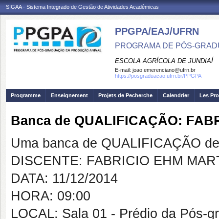
SIGAA - Sistema Integrado de Gestão de Atividades Acadêmicas
PPGPA/EAJ/UFRN
PROGRAMA DE PÓS-GRAD
ESCOLA AGRÍCOLA DE JUNDIAÍ
E-mail:
joao.emerenciano@ufrn.br
https://posgraduacao.ufrn.br/PPGPA
Programme
Enseignement
Projets de Pecherche
Calendrier
Les Pro
Banca de QUALIFICAÇÃO: FAB
Uma banca de QUALIFICAÇÃO de 
DISCENTE: FABRICIO EHM MAR
DATA: 11/12/2014
HORA: 09:00
LOCAL: Sala 01 - Prédio da Pós-g