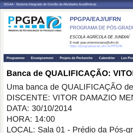
SIGAA - Sistema Integrado de Gestão de Atividades Acadêmicas
PPGPA/EAJ/UFRN
PROGRAMA DE PÓS-GRAD
ESCOLA AGRÍCOLA DE JUNDIAÍ
E-mail:
joao.emerenciano@ufrn.br
https://posgraduacao.ufrn.br/PPGPA
Programme
Enseignement
Projets de Pecherche
Calendrier
Les Pro
Banca de QUALIFICAÇÃO: VI
Uma banca de QUALIFICAÇÃO de 
DISCENTE: VITOR DAMAZIO M
DATA: 30/10/2014
HORA: 14:00
LOCAL: Sala 01 - Prédio da Pós-g