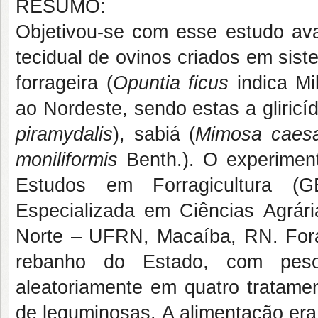
RESUMO:
Objetivou-se com esse estudo ava
tecidual de ovinos criados em sis
forrageira (
Opuntia ficus
indica Mi
ao Nordeste, sendo estas a gliricíd
piramydalis
), sabiá (
Mimosa caesalp
moniliformis
Benth.). O experiment
Estudos em Forragicultura (
Especializada em Ciências Agrár
Norte – UFRN, Macaíba, RN. Fora
rebanho do Estado, com peso
aleatoriamente em quatro tratamen
de leguminosas. A alimentação era