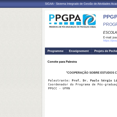
SIGAA - Sistema Integrado de Gestão de Atividades Ac
PPGP
PROGR
ESCOLA
E-mail:
joa
https://po
Programme
Enseignement
Projets de Pech
Convite para Palestra
"
COOPERAÇÃO SOBRE ESTUDOS CL
Palestrante: 
Prof. Dr. Paulo Sérgio L
Coordenador do Programa de Pós-gradua
PPGCC - UFRN