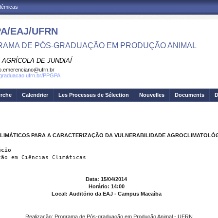
adêmicas
A/EAJ/UFRN
AMA DE PÓS-GRADUAÇÃO EM PRODUÇÃO ANIMAL
 AGRÍCOLA DE JUNDIAÍ
o.emerenciano@ufrn.br
sgraduacao.ufrn.br/PPGPA
erche
Calendrier
Les Processus de Sélection
Nouvelles
Documents
D
IMÁTICOS PARA A CARACTERIZAÇÃO DA VULNERABILIDADE AGROCLIMATOLÓG
úcio
ção em Ciências Climáticas
Data: 15/04/2014
Horário: 14:00
Local: Auditório da EAJ - Campus Macaíba
Realização: Programa de Pós-graduação em Produção Animal - UFRN