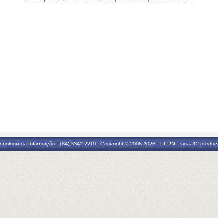
cnologia da Informação - (84) 3342 2210 | Copyright © 2006-2026 - UFRN - sigaa12-produca