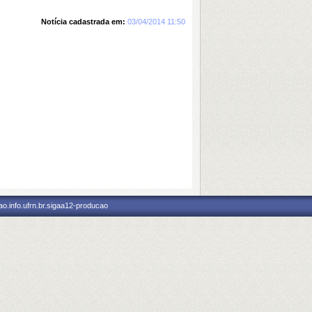
Notícia cadastrada em:
03/04/2014 11:50
o.info.ufrn.br.sigaa12-producao