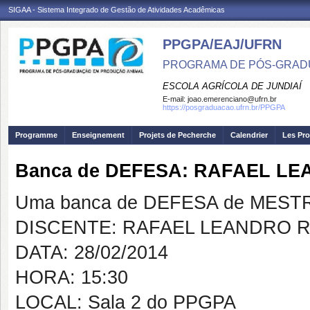
SIGAA - Sistema Integrado de Gestão de Atividades Acadêmicas
PPGPA/EAJ/UFRN
PROGRAMA DE PÓS-GRAD
ESCOLA AGRÍCOLA DE JUNDIAÍ
E-mail:
joao.emerenciano@ufrn.br
https://posgraduacao.ufrn.br/PPGPA
Programme
Enseignement
Projets de Pecherche
Calendrier
Les Pro
Banca de DEFESA: RAFAEL L
Uma banca de DEFESA de MESTRAD
DISCENTE: RAFAEL LEANDRO R
DATA: 28/02/2014
HORA: 15:30
LOCAL: Sala 2 do PPGPA