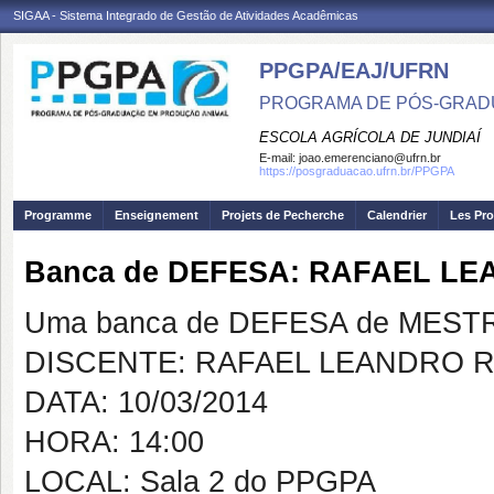
SIGAA - Sistema Integrado de Gestão de Atividades Acadêmicas
PPGPA/EAJ/UFRN
PROGRAMA DE PÓS-GRAD
ESCOLA AGRÍCOLA DE JUNDIAÍ
E-mail:
joao.emerenciano@ufrn.br
https://posgraduacao.ufrn.br/PPGPA
Programme
Enseignement
Projets de Pecherche
Calendrier
Les Pro
Banca de DEFESA: RAFAEL L
Uma banca de DEFESA de MESTRAD
DISCENTE: RAFAEL LEANDRO R
DATA: 10/03/2014
HORA: 14:00
LOCAL: Sala 2 do PPGPA