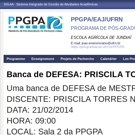
SIGAA - Sistema Integrado de Gestão de Atividades Acadêmicas
PPGPA/EAJ/UFRN
PROGRAMA DE PÓS-GRAD
ESCOLA AGRÍCOLA DE JUNDIAÍ
E-mail:
joao.emerenciano@ufrn.br
https://posgraduacao.ufrn.br/PPGPA
Programme
Enseignement
Projets de Pecherche
Calendrier
Les Pro
Banca de DEFESA: PRISCILA 
Uma banca de DEFESA de MESTRAD
DISCENTE: PRISCILA TORRES 
DATA: 21/02/2014
HORA: 09:00
LOCAL: Sala 2 da PPGPA