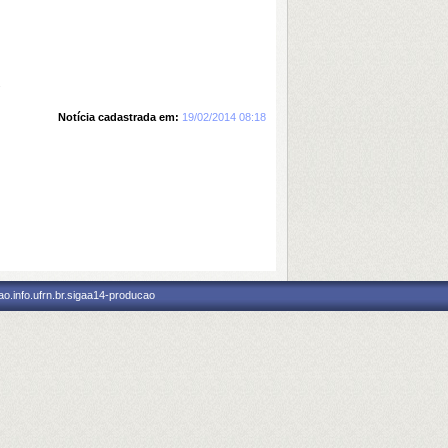
.
Notícia cadastrada em:
19/02/2014 08:18
o.info.ufrn.br.sigaa14-producao