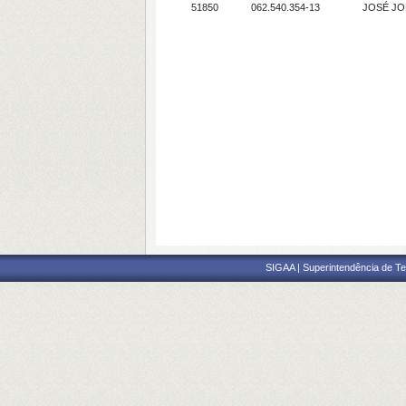
51850
062.540.354-13
JOSÉ JO
SIGAA | Superintendência de Te