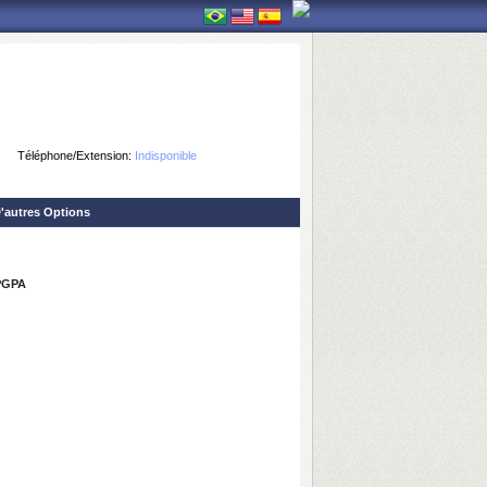
Téléphone/Extension:
Indisponible
'autres Options
PPGPA