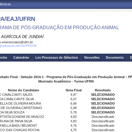
adêmicas
A/EAJ/UFRN
AMA DE PÓS-GRADUAÇÃO EM PRODUÇÃO ANIMAL
 AGRÍCOLA DE JUNDIAÍ
o.emerenciano@ufrn.br
sgraduacao.ufrn.br/PPGPA
erche
Calendrier
Les Processus de Sélection
Nouvelles
Documents
D
ltado Final - Seleção 2014-1 - Programa de Pós-Graduação em Produção Animal – 
Mestrado Acadêmico - Turma UFRN
Nome do Candidato
Nota Final
Resultado
E CAVALCANTI SALES
6,97
SELECIONADO
A CAVALCANTE SILVA
6,07
SELECIONADO
LLA DE OLIVEIRA MOURA
6,06
SELECIONADO
 DE OLIVEIRA CAPISTRANO
5,98
SELECIONADO
DA SILVA SOUZA
5,78
SELECIONADO
PTISTA GONDIM DE ARAÚJO
4,83
Desclassificado
RUNA DE PAIVA SILVA
4,82
Desclassificado
FAELLA BADU BELMONT
4,76
Desclassificado
SCO DAS CHAGAS ROCHA
4,75
Desclassificado