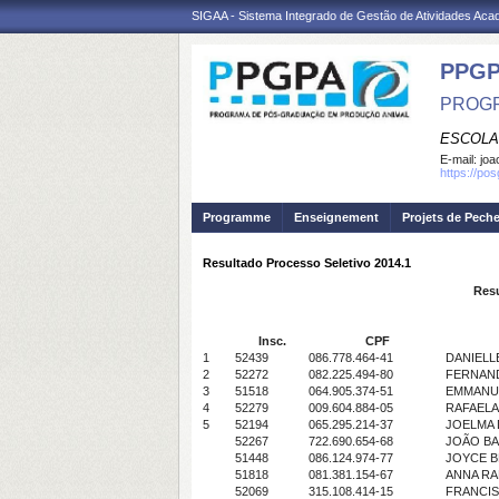
SIGAA - Sistema Integrado de Gestão de Atividades Ac
PPGP
PROGR
ESCOLA
E-mail:
joa
https://po
Programme
Enseignement
Projets de Pech
Resultado Processo Seletivo 2014.1
Resu
Insc.
CPF
1
52439
086.778.464-41
DANIELL
2
52272
082.225.494-80
FERNAND
3
51518
064.905.374-51
EMMANUE
4
52279
009.604.884-05
RAFAELA
5
52194
065.295.214-37
JOELMA 
52267
722.690.654-68
JOÃO BA
51448
086.124.974-77
JOYCE B
51818
081.381.154-67
ANNA RA
52069
315.108.414-15
FRANCI