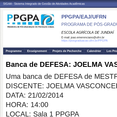
SIGAA - Sistema Integrado de Gestão de Atividades Acadêmicas
PPGPA/EAJ/UFRN
PROGRAMA DE PÓS-GRAD
ESCOLA AGRÍCOLA DE JUNDIAÍ
E-mail:
joao.emerenciano@ufrn.br
https://posgraduacao.ufrn.br/PPGPA
Programme
Enseignement
Projets de Pecherche
Calendrier
Les Pro
Banca de DEFESA: JOELMA VA
Uma banca de DEFESA de MESTRAD
DISCENTE: JOELMA VASCONCEL
DATA: 21/02/2014
HORA: 14:00
LOCAL: Sala 1 PPGPA