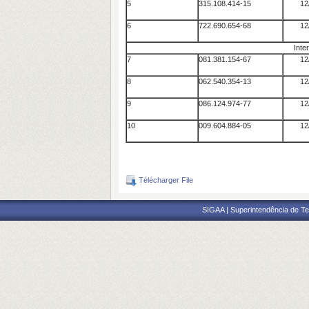
5
315.108.414-15
12
6
722.690.654-68
12
Inte
7
081.381.154-67
12
8
062.540.354-13
12
9
086.124.974-77
12
10
009.604.884-05
12
Télécharger File
SIGAA | Superintendência de Te