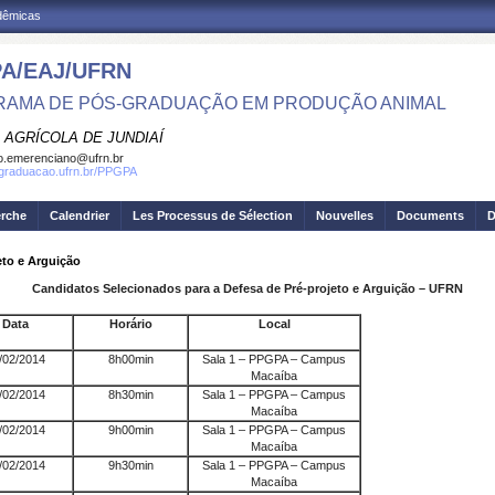
adêmicas
A/EAJ/UFRN
AMA DE PÓS-GRADUAÇÃO EM PRODUÇÃO ANIMAL
 AGRÍCOLA DE JUNDIAÍ
o.emerenciano@ufrn.br
sgraduacao.ufrn.br/PPGPA
erche
Calendrier
Les Processus de Sélection
Nouvelles
Documents
D
eto e Arguição
Candidatos Selecionados para a Defesa de Pré-projeto e Arguição – UFRN
Data
Horário
Local
/02/2014
8h00min
Sala 1 – PPGPA – Campus
Macaíba
/02/2014
8h30min
Sala 1 – PPGPA – Campus
Macaíba
/02/2014
9h00min
Sala 1 – PPGPA – Campus
Macaíba
/02/2014
9h30min
Sala 1 – PPGPA – Campus
Macaíba