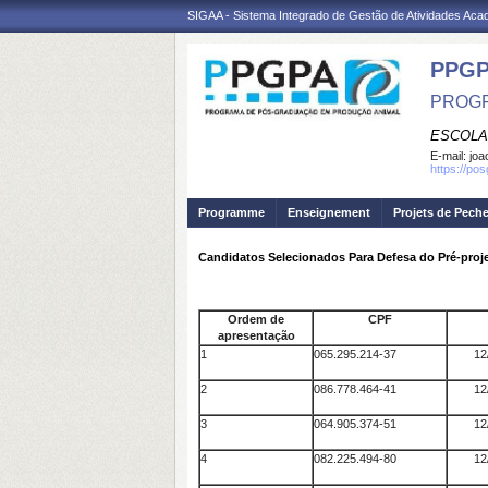
SIGAA - Sistema Integrado de Gestão de Atividades Ac
PPGP
PROGR
ESCOLA
E-mail:
joa
https://po
Programme
Enseignement
Projets de Pech
Candidatos Selecionados Para Defesa do Pré-proj
Ordem de
CPF
apresentação
1
065.295.214-37
12
2
086.778.464-41
12
3
064.905.374-51
12
4
082.225.494-80
12