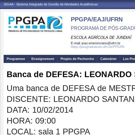
SIGAA - Sistema Integrado de Gestão de Atividades Acadêmicas
PPGPA/EAJ/UFRN
PROGRAMA DE PÓS-GRAD
ESCOLA AGRÍCOLA DE JUNDIAÍ
E-mail:
joao.emerenciano@ufrn.br
https://posgraduacao.ufrn.br/PPGPA
Programme
Enseignement
Projets de Pecherche
Calendrier
Les Pro
Banca de DEFESA: LEONARD
Uma banca de DEFESA de MESTRAD
DISCENTE: LEONARDO SANTA
DATA: 10/02/2014
HORA: 09:00
LOCAL: sala 1 PPGPA