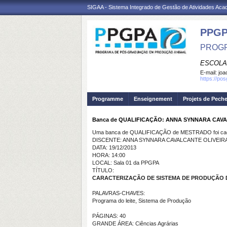
SIGAA - Sistema Integrado de Gestão de Atividades Ac
PPGP
PROGR
ESCOLA
E-mail:
joa
https://po
Programme
Enseignement
Projets de Pech
Banca de QUALIFICAÇÃO: ANNA SYNNARA CAV
Uma banca de QUALIFICAÇÃO de MESTRADO foi cada
DISCENTE: ANNA SYNNARA CAVALCANTE OLIVEIR
DATA: 19/12/2013
HORA: 14:00
LOCAL: Sala 01 da PPGPA
TÍTULO:
CARACTERIZAÇÃO DE SISTEMA DE PRODUÇÃO D
PALAVRAS-CHAVES:
Programa do leite, Sistema de Produção
PÁGINAS: 40
GRANDE ÁREA: Ciências Agrárias