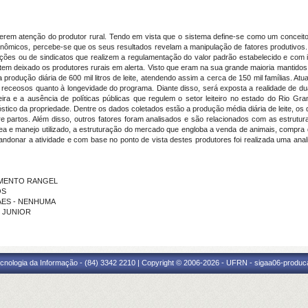
erem atenção do produtor rural. Tendo em vista que o sistema define-se como um conceito 
conômicos, percebe-se que os seus resultados revelam a manipulação de fatores produtivos.
ções ou de sindicatos que realizem a regulamentação do valor padrão estabelecido e com i
e tem deixado os produtores rurais em alerta. Visto que eram na sua grande maioria mantidos
produção diária de 600 mil litros de leite, atendendo assim a cerca de 150 mil famílias. At
o receosos quanto à longevidade do programa. Diante disso, será exposta a realidade de 
nanceira e a ausência de políticas públicas que regulem o setor leiteiro no estado do Rio 
ico da propriedade. Dentre os dados coletados estão a produção média diária de leite, os d
re partos. Além disso, outros fatores foram analisados e são relacionados com as estrutur
rea e manejo utilizado, a estruturação do mercado que engloba a venda de animais, compra 
donar a atividade e com base no ponto de vista destes produtores foi realizada uma analis
CIMENTO RANGEL
OS
OVAES - NENHUMA
S JUNIOR
cnologia da Informação - (84) 3342 2210 | Copyright © 2006-2026 - UFRN - sigaa06-produca