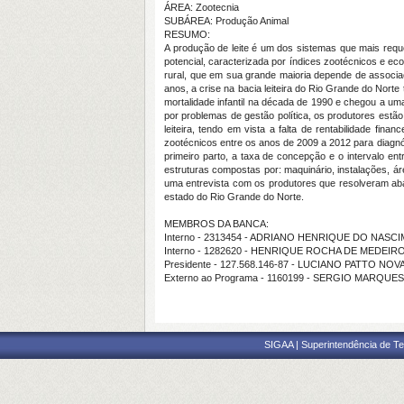
ÁREA: Zootecnia
SUBÁREA: Produção Animal
RESUMO:
A produção de leite é um dos sistemas que mais requ
potencial, caracterizada por índices zootécnicos e e
rural, que em sua grande maioria depende de associa
anos, a crise na bacia leiteira do Rio Grande do Nort
mortalidade infantil na década de 1990 e chegou a uma 
por problemas de gestão política, os produtores estã
leiteira, tendo em vista a falta de rentabilidade fi
zootécnicos entre os anos de 2009 a 2012 para diagnóst
primeiro parto, a taxa de concepção e o intervalo ent
estruturas compostas por: maquinário, instalações, á
uma entrevista com os produtores que resolveram aban
estado do Rio Grande do Norte.
MEMBROS DA BANCA:
Interno - 2313454 - ADRIANO HENRIQUE DO NAS
Interno - 1282620 - HENRIQUE ROCHA DE MEDEIR
Presidente - 127.568.146-87 - LUCIANO PATTO N
Externo ao Programa - 1160199 - SERGIO MARQUE
SIGAA | Superintendência de Te