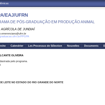
adêmicas
A/EAJ/UFRN
AMA DE PÓS-GRADUAÇÃO EM PRODUÇÃO ANIMAL
 AGRÍCOLA DE JUNDIAÍ
o.emerenciano@ufrn.br
sgraduacao.ufrn.br/PPGPA
erche
Calendrier
Les Processus de Sélection
Nouvelles
Documents
D
ALCANTE OLIVEIRA
strada pelo programa.
A
E LEITE NO ESTADO DO RIO GRANDE DO NORTE