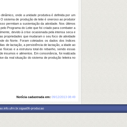
dinâmico, onde a unidade produtiva é definida por um
 O sistema de produção de leite é oneroso ao produtor
sso permitam a sustentação da atividade. Nos últimos
 pelo Programa do Leite que foi criado para combater a
ualmente, devido à crise ocasionada pela intensa seca e
duas propriedades que mudaram o seu foco de atividade
Grande do Norte. Foram coletados os dados dos índices
ias de lactação, a persistência de lactação, a idade ao
as físicas e a estrutura total do rebanho, sendo essas
de insumos e alimentos. Em consonância, foi realizada
e da real situação do sistema de produção leiteira no
Notícia cadastrada em:
09/12/2013 08:49
o.info.ufrn.br.sigaa06-producao