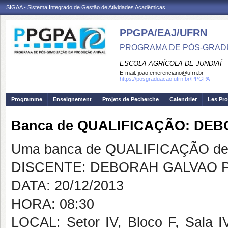
SIGAA - Sistema Integrado de Gestão de Atividades Acadêmicas
PPGPA/EAJ/UFRN
PROGRAMA DE PÓS-GRAD
ESCOLA AGRÍCOLA DE JUNDIAÍ
E-mail:
joao.emerenciano@ufrn.br
https://posgraduacao.ufrn.br/PPGPA
Programme
Enseignement
Projets de Pecherche
Calendrier
Les Pro
Banca de QUALIFICAÇÃO: DE
Uma banca de QUALIFICAÇÃO de 
DISCENTE: DEBORAH GALVAO 
DATA: 20/12/2013
HORA: 08:30
LOCAL: Setor IV, Bloco F, Sala I