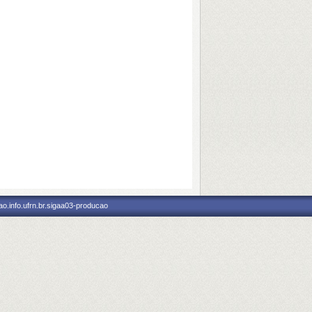
o.info.ufrn.br.sigaa03-producao