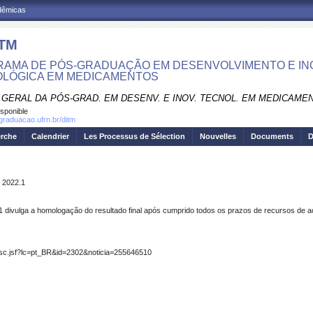
adêmicas
TM
AMA DE PÓS-GRADUAÇÃO EM DESENVOLVIMENTO E I
LÓGICA EM MEDICAMENTOS
 GERAL DA PÓS-GRAD. EM DESENV. E INOV. TECNOL. EM MEDICAME
isponible
sgraduacao.ufrn.br/ditm
erche
Calendrier
Les Processus de Sélection
Nouvelles
Documents
D
 2022.1
 divulga a homologação do resultado final após cumprido todos os prazos de recursos de a
_desc.jsf?lc=pt_BR&id=2302&noticia=255646510