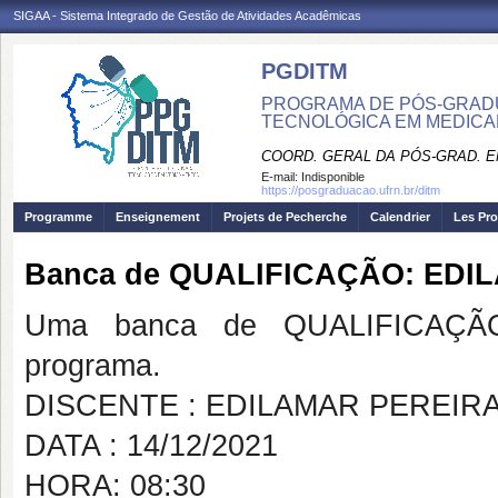
SIGAA - Sistema Integrado de Gestão de Atividades Acadêmicas
PGDITM
PROGRAMA DE PÓS-GRAD
TECNOLÓGICA EM MEDIC
COORD. GERAL DA PÓS-GRAD. E
E-mail:
Indisponible
https://posgraduacao.ufrn.br/ditm
Programme
Enseignement
Projets de Pecherche
Calendrier
Les Pro
Banca de QUALIFICAÇÃO: EDI
Uma banca de QUALIFICAÇÃO
programa.
DISCENTE : EDILAMAR PEREIRA
DATA : 14/12/2021
HORA: 08:30