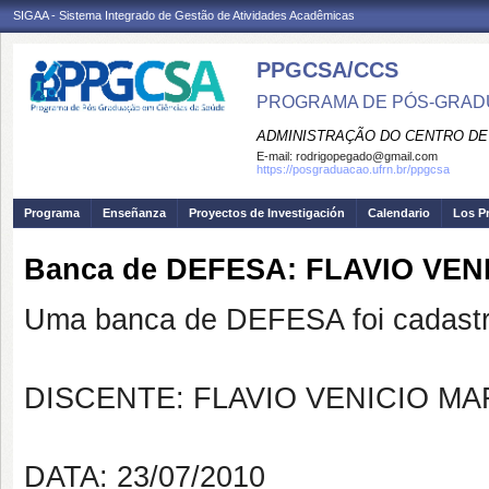
SIGAA - Sistema Integrado de Gestão de Atividades Acadêmicas
PPGCSA/CCS
PROGRAMA DE PÓS-GRADU
ADMINISTRAÇÃO DO CENTRO DE
E-mail:
rodrigopegado@gmail.com
https://posgraduacao.ufrn.br/ppgcsa
Programa
Enseñanza
Proyectos de Investigación
Calendario
Los P
Banca de DEFESA: FLAVIO VENI
Uma banca de DEFESA foi cadastr
DISCENTE: FLAVIO VENICIO M
DATA: 23/07/2010