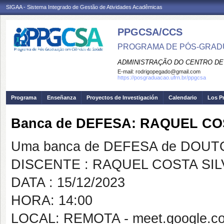
SIGAA - Sistema Integrado de Gestão de Atividades Acadêmicas
PPGCSA/CCS
PROGRAMA DE PÓS-GRADU
ADMINISTRAÇÃO DO CENTRO DE
E-mail:
rodrigopegado@gmail.com
https://posgraduacao.ufrn.br/ppgcsa
Programa
Enseñanza
Proyectos de Investigación
Calendario
Los P
Banca de DEFESA: RAQUEL C
Uma banca de DEFESA de DOUTOR
DISCENTE : RAQUEL COSTA SI
DATA : 15/12/2023
HORA: 14:00
LOCAL: REMOTA - meet.google.co