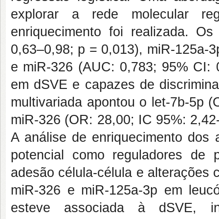
explorar a rede molecular r
enriquecimento foi realizada. O
0,63–0,98; p = 0,013), miR-125a-3
e miR-326 (AUC: 0,783; 95% CI: 0
em dSVE e capazes de discriminar 
multivariada apontou o let-7b-5p 
miR-326 (OR: 28,00; IC 95%: 2,42-
A análise de enriquecimento dos
potencial como reguladores de p
adesão célula-célula e alterações 
miR-326 e miR-125a-3p em leucó
esteve associada à dSVE, in