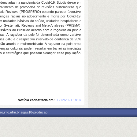
videnciadas na pandemia da Covid-19. Subdivide-se em
olvimento de protocolos de revisões sistemáticas que
tematic Reviews (PROSPERO) obtendo parecer favorável
erenças raciais no adoecimento e morte por Covid-19,
em unidades básicas de saúde, unidades hospitalares e
s for Systematic Reviews and Meta-Analyses (PRISMA),
issíveis do Brasil de acordo com a raça/cor da pele a
as. A raça/cor da pele foi determinada como variável
ias (RP) e o respectivo intervalo de confiança de 95%
o arterial e multimorbidade. A raça/cor da pele preta
erenças culturais podem resultar em barreiras imediatas
as e estratégias que possam alcançar essa população,
Notícia cadastrada em:
06/12/2021 18:07
o.info.ufrn.br.sigaa10-producao