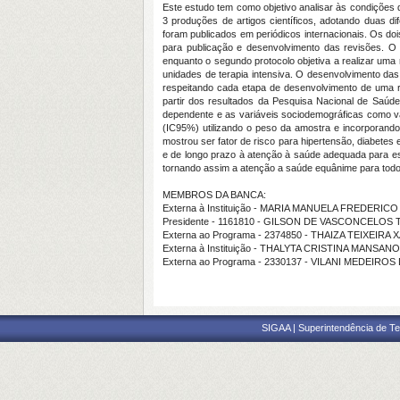
Este estudo tem como objetivo analisar às condições
3 produções de artigos científicos, adotando duas d
foram publicados em periódicos internacionais. Os d
para publicação e desenvolvimento das revisões. O p
enquanto o segundo protocolo objetiva a realizar uma
unidades de terapia intensiva. O desenvolvimento da
respeitando cada etapa de desenvolvimento de uma rev
partir dos resultados da Pesquisa Nacional de Saúde
dependente e as variáveis sociodemográficas como var
(IC95%) utilizando o peso da amostra e incorporando 
mostrou ser fator de risco para hipertensão, diabetes 
e de longo prazo à atenção à saúde adequada para es
tornando assim a atenção a saúde equânime para todo
MEMBROS DA BANCA:
Externa à Instituição - MARIA MANUELA FREDERIC
Presidente - 1161810 - GILSON DE VASCONCELOS
Externa ao Programa - 2374850 - THAIZA TEIXEIRA
Externa à Instituição - THALYTA CRISTINA MANSA
Externa ao Programa - 2330137 - VILANI MEDEIR
SIGAA | Superintendência de Te