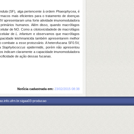
endula
(SF)
,
alga
pertencente à ordem
Phaeophycea
, é
rmacos mais eficientes para o tratamento de doenças
.0V apresentaram uma forte atividade imunomoduladora
s primários humanos. Além disso, quando macrófagos
celular de NO. Como a citotoxicidadede de macrofágos
acelular de
L. infantum
e observamos que macrófagos
apacidade leishmanicida também apresentarem melhor
o combate a esse protozoário. A heterofucana SF0.5V,
ia
Staphylococcus epidermidis
, porém não apresentou
tados indicam claramente a capacidade imunomoduladora
pecificidade de ação dessas fucanas.
Notícia cadastrada em:
23/02/2015 08:38
o.info.ufrn.br.sigaa03-producao