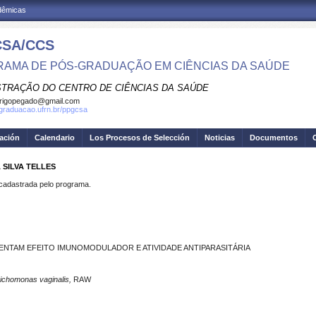
adêmicas
SA/CCS
AMA DE PÓS-GRADUAÇÃO EM CIÊNCIAS DA SAÚDE
STRAÇÃO DO CENTRO DE CIÊNCIAS DA SAÚDE
rigopegado@gmail.com
sgraduacao.ufrn.br/ppgcsa
gación
Calendario
Los Procesos de Selección
Noticias
Documentos
 SILVA TELLES
dastrada pelo programa.
ENTAM EFEITO IMUNOMODULADOR E ATIVIDADE ANTIPARASITÁRIA
richomonas vaginalis,
RAW