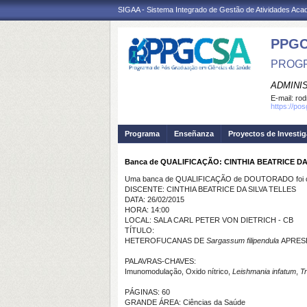
SIGAA - Sistema Integrado de Gestão de Atividades Ac
PPGC
PROGR
ADMINI
E-mail:
rod
https://po
Programa
Enseñanza
Proyectos de Investi
Banca de QUALIFICAÇÃO: CINTHIA BEATRICE DA
Uma banca de QUALIFICAÇÃO de DOUTORADO foi ca
DISCENTE: CINTHIA BEATRICE DA SILVA TELLES
DATA: 26/02/2015
HORA: 14:00
LOCAL: SALA CARL PETER VON DIETRICH - CB
TÍTULO:
HETEROFUCANAS DE
Sargassum filipendula
APRES
PALAVRAS-CHAVES:
Imunomodulação, Oxido nítrico,
Leishmania infatum
,
T
PÁGINAS: 60
GRANDE ÁREA: Ciências da Saúde