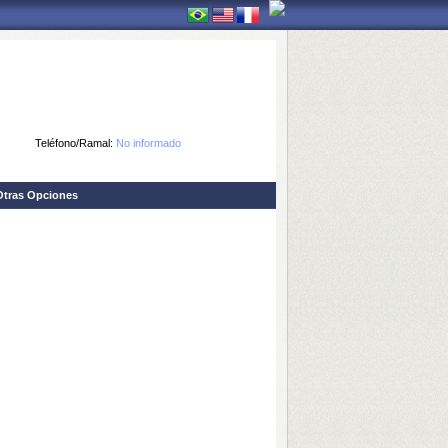
Teléfono/Ramal:
No informado
Otras Opciones