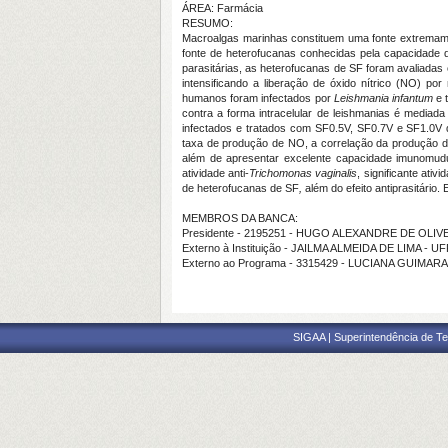
ÁREA: Farmácia
RESUMO:
Macroalgas marinhas constituem uma fonte extremamen
fonte de heterofucanas conhecidas pela capacidade 
parasitárias, as heterofucanas de SF foram avaliada
intensificando a liberação de óxido nítrico (NO) 
humanos foram infectados por
Leishmania infantum
e 
contra a forma intracelular de leishmanias é mediada
infectados e tratados com SF0.5V, SF0.7V e SF1.0V
taxa de produção de NO, a correlação da produção de
além de apresentar excelente capacidade imunomudul
atividade anti-
Trichomonas vaginalis
, significante ati
de heterofucanas de SF
,
além do efeito antiprasitário
MEMBROS DA BANCA:
Presidente - 2195251 - HUGO ALEXANDRE DE OLI
Externo à Instituição - JAILMA ALMEIDA DE LIMA - U
Externo ao Programa - 3315429 - LUCIANA GUIMA
SIGAA | Superintendência de Te