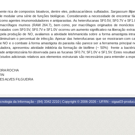
te rica de compostos bioativos, dentre eles, polissacarídeos sulfatados.
Sargassum filip
de modular uma série de funções biológicas. Considerando a necessidade de encontrar fá
s como agentes imunomoduladores e antiparasitas. As heterofucanas SF0.5V, SF0.7V e SF1
por macrófagos murinos (RAW 264.7), bem como, por macrófagos originados de monócito
tratados com SF0.5V, SF0.7V e SF1.0V ocorreu um aumento significativo na liberação extra
 pela produção de NO, avaliamos a atividade leishmanicida sobre a forma amastigota intr
 diminuíram o percentual de infecção. Apesar das heterofucanas que se mostraram com c
 NO e o combate à forma amastigota do parasita não parece ser a ferramenta principal n
adora, apresentou atividade inibitória da formação de biofilme (~ 50%) frente a bactér
vidade antiprotozoária foi observada para as fucanas SF0.7V, SF1.0V e SF1.5V. Estes resul
. Estudos adicionais relativos aos elementos estruturais são necessários para entender a es
VEIRA ROCHA
FRN
RAES ALVES FILGUEIRA
cnologia da Informação - (84) 3342 2210 | Copyright © 2006-2026 - UFRN - sigaa03-produca