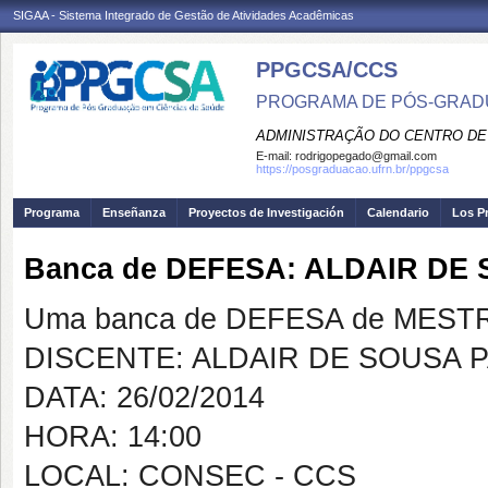
SIGAA - Sistema Integrado de Gestão de Atividades Acadêmicas
PPGCSA/CCS
PROGRAMA DE PÓS-GRADU
ADMINISTRAÇÃO DO CENTRO DE
E-mail:
rodrigopegado@gmail.com
https://posgraduacao.ufrn.br/ppgcsa
Programa
Enseñanza
Proyectos de Investigación
Calendario
Los P
Banca de DEFESA: ALDAIR DE
Uma banca de DEFESA de MESTRAD
DISCENTE: ALDAIR DE SOUSA P
DATA: 26/02/2014
HORA: 14:00
LOCAL: CONSEC - CCS