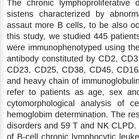
The chronic lymphoproliferative
sistens characterized by abnorma
assaut more B cells, to be also occ
this study, we studied 445 patien
were immunophenotyped using the 
antibody constituted by CD2, C
CD23, CD25, CD38, CD45, CD16/
and heavy chain of immunoglobulin.
refer to patients as age, sex an
cytomorphological analysis of ce
hemoglobim determination. The res
disorders and 59 T and NK CLPD. T
of B-cell chronic lymphocytic leu