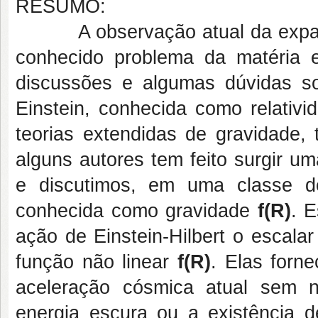
RESUMO:
A observação atual da expansã
conhecido problema da matéria e
discussões e algumas dúvidas so
Einstein, conhecida como relativi
teorias extendidas de gravidade,
alguns autores tem feito surgir 
e discutimos, em uma classe de 
conhecida como gravidade
f(R)
. 
ação de Einstein-Hilbert o escal
função não linear
f(R)
. Elas forn
aceleração cósmica atual sem n
energia escura ou a existência d