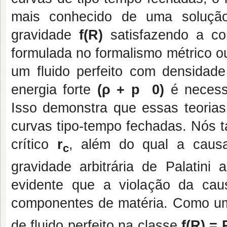
mais conhecido de uma solução
gravidade
f(R)
satisfazendo a c
formulada no formalismo métrico ou
um fluido perfeito com densidad
energia forte
(ρ + p
0)
é necessa
Isso demonstra que essas teoria
curvas tipo-tempo fechadas. Nós 
crítico
r
, além do qual a causa
c
gravidade arbitrária de Palatin
evidente que a violação da ca
componentes de matéria. Como um
de fluido perfeito na classe
f(R) = 