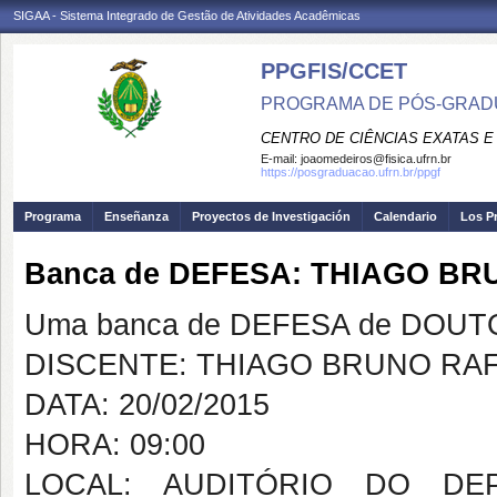
SIGAA - Sistema Integrado de Gestão de Atividades Acadêmicas
PPGFIS/CCET
PROGRAMA DE PÓS-GRADU
CENTRO DE CIÊNCIAS EXATAS E
E-mail:
joaomedeiros@fisica.ufrn.br
https://posgraduacao.ufrn.br/ppgf
Programa
Enseñanza
Proyectos de Investigación
Calendario
Los P
Banca de DEFESA: THIAGO BR
Uma banca de DEFESA de DOUTOR
DISCENTE: THIAGO BRUNO RAF
DATA: 20/02/2015
HORA: 09:00
LOCAL: AUDITÓRIO DO DE