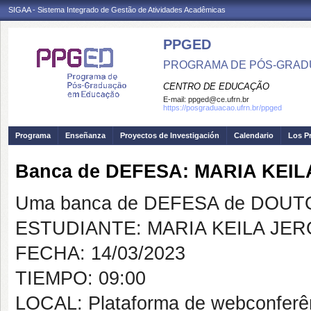
SIGAA - Sistema Integrado de Gestão de Atividades Acadêmicas
PPGED
PROGRAMA DE PÓS-GRAD
CENTRO DE EDUCAÇÃO
E-mail:
ppged@ce.ufrn.br
https://posgraduacao.ufrn.br/ppged
Programa
Enseñanza
Proyectos de Investigación
Calendario
Los P
Banca de DEFESA: MARIA KEI
Uma banca de DEFESA de DOUTOR
ESTUDIANTE: MARIA KEILA JE
FECHA: 14/03/2023
TIEMPO: 09:00
LOCAL: Plataforma de webconferên