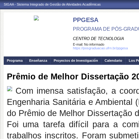
SIGAA - Sistema Integrado de Gestão de Atividades Acadêmicas
PPGESA
PROGRAMA DE PÓS-GRADU
CENTRO DE TECNOLOGIA
E-mail:
No informado
https://posgraduacao.ufrn.br/ppgesa
Programa
Enseñanza
Proyectos de Investigación
Calendario
Los P
Prêmio de Melhor Dissertação 
Com imensa satisfação, a coo
Engenharia Sanitária e Ambiental
do Prêmio de Melhor Dissertação 
Foi uma tarefa difícil para a co
trabalhos inscritos. Foram submet