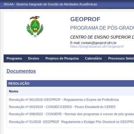
SIGAA - Sistema Integrado de Gestão de Atividades Acadêmicas
GEOPROF
PROGRAMA DE PÓS-GRADU
CENTRO DE ENSINO SUPERIOR 
E-mail:
contato@geoprof.ufrn.br
https://posgraduacao.ufrn.br/geoprof
Programa
Ensino
Projetos de Pesquisa
Calendário
Processos Selet
Documentos
RESOLUÇÃO
Nome
Resolução nº 001/2015-GEOPROF - Regulamenta o Exame de Proficiência
Resolução nº 003/2019 - CONSEC/CERES - Pouso Estudantil do CERES
Resolução nº 008/2022 - CONSEPE - Normas dos programas e cursos de pós-grad
Resolução nº 01/2018  GEOPROF  Regulamenta o Estágio Pós-Doutoral no GEOPR