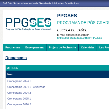
SIGAA - Sistema Integrado de Gestão de Atividades Acadêmicas
PPGSES
PROGRAMA DE PÓS-GRAD
ESCOLA DE SAÚDE
E-mail:
ppgses@es.ufrn.br
https://posgraduacao.ufrn.br/PPGSES
Programme
Enseignement
Projets de Pecherche
Calendrier
Les Pro
Documents
OTHERS
Nom
Cronograma 2024.1
Cronograma 2024.1 - Atualizado
Cronograma 2024.2
Cronograma 2025.1
Cronograma 2026.2