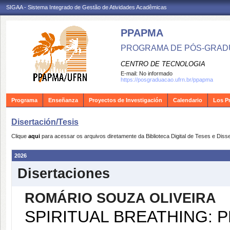
SIGAA - Sistema Integrado de Gestão de Atividades Acadêmicas
PPAPMA
PROGRAMA DE PÓS-GRADU
CENTRO DE TECNOLOGIA
E-mail:
No informado
https://posgraduacao.ufrn.br/ppapma
Programa
Enseñanza
Proyectos de Investigación
Calendario
Los P
Disertación/Tesis
Clique
aqui
para acessar os arquivos diretamente da Biblioteca Digital de Teses e Di
2026
Disertaciones
ROMÁRIO SOUZA OLIVEIRA
SPIRITUAL BREATHING: 