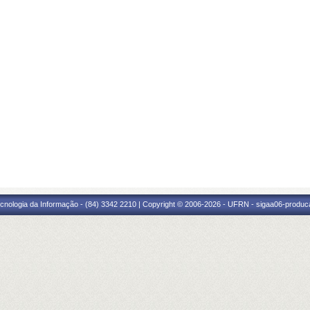
cnologia da Informação - (84) 3342 2210 | Copyright © 2006-2026 - UFRN - sigaa06-produca