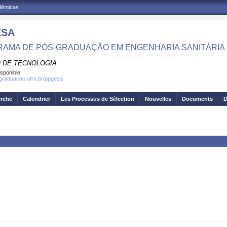
adêmicas
ESA
AMA DE PÓS-GRADUAÇÃO EM ENGENHARIA SANITÁRIA 
 DE TECNOLOGIA
isponible
sgraduacao.ufrn.br/ppgesa
erche
Calendrier
Les Processus de Sélection
Nouvelles
Documents
D