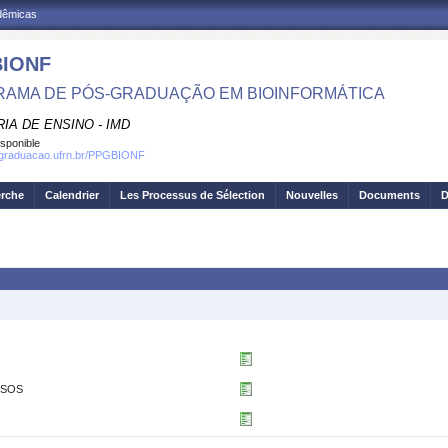
adêmicas
IONF
AMA DE PÓS-GRADUAÇÃO EM BIOINFORMÁTICA
IA DE ENSINO - IMD
isponible
osgraduacao.ufrn.br/PPGBIONF
erche
Calendrier
Les Processus de Sélection
Nouvelles
Documents
D
SSOS