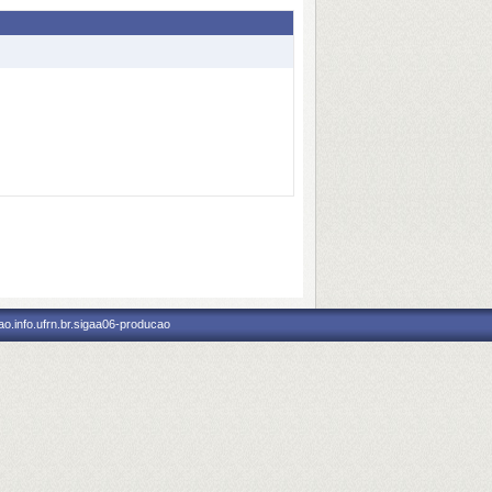
o.info.ufrn.br.sigaa06-producao