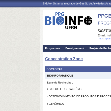
SIGAA - Sistema Integrado de Gestão de Atividades Ac
PPGB
PROGR
DIRETOR
E-mail:
Ind
https://p
Programme
Enseignement
Projets de Pech
Concentration Zone
DOCTORAT
BIOINFORMATIQUE
Ligne de Recherche :
› BIOLOGIE DES SYSTÈMES
› DESENVOLVIMENTO DE PRODUTOS E PROCE
› GENÔMICA