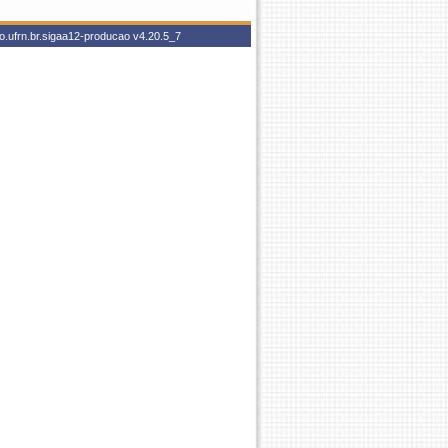
o.ufrn.br.sigaa12-producao
v4.20.5_7