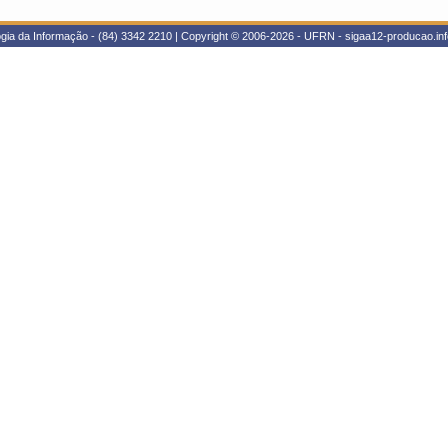
gia da Informação - (84) 3342 2210 | Copyright © 2006-2026 - UFRN - sigaa12-producao.inf