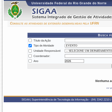
Universidade Federal do Rio Grande do Norte
Consulte as atividades de extensão desenvolvidas pela UFRN
Busca p
Título da Ação
Tipo de Atividade
Unidade Responsável:
Coordenador:
Ano
Nenhuma aç
<< v
SIGAA | Superintendência de Tecnologia da Informação - (84) 3342 2210 