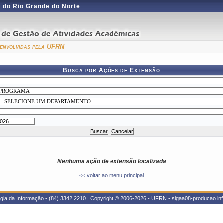
 do Rio Grande do Norte
esenvolvidas pela UFRN
Busca por Ações de Extensão
Nenhuma ação de extensão localizada
<< voltar ao menu principal
gia da Informação - (84) 3342 2210 | Copyright © 2006-2026 - UFRN - sigaa08-producao.inf