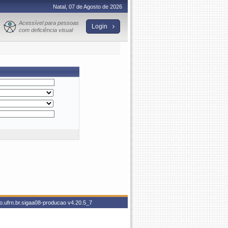
Natal, 07 de Agosto de 2026
Acessível para pessoas
Login
com deficiência visual
o.ufrn.br.sigaa08-producao
v4.20.5_7