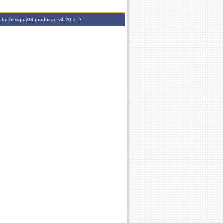
ufrn.br.sigaa08-producao
v4.20.5_7